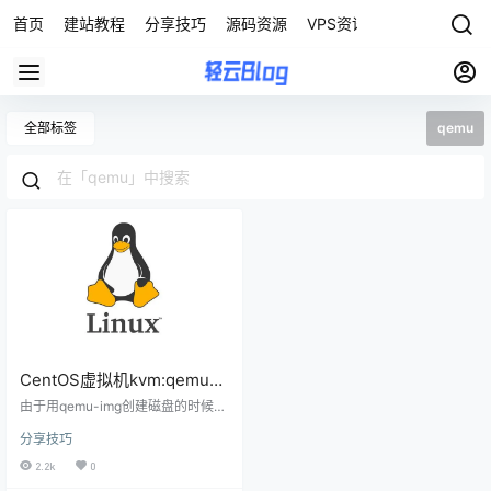
首页
建站教程
分享技巧
源码资源
VPS资讯
全部标签
qemu
CentOS虚拟机kvm:qemu-
kvm的qcow2磁盘的压缩
由于用qemu-img创建磁盘的时候，
设置的值过大，不小心试了一个磁
分享技巧
盘整理软件，结果，磁盘镜像一下
子变得好大好大 压缩办法： qemu-i
2.2k
0
mg convert -c -O qcow2 /dev/sh