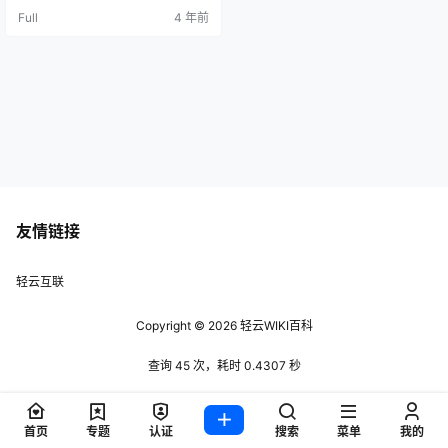
m/win.qcow2 /home/soft/kvm/ocr.
Full
4 年前
qcow2 其中ocr.qcow2 是你的目标
镜像 压缩完后，体积小下来了，而
且再用磁盘分析工具一看，碎片为
2％，之前是15％ 压缩办法2：…
友情链接
轻云互联
Copyright © 2026
轻云WIKI百科
查询 45 次，耗时 0.4307 秒
首页
专题
认证
搜索
菜单
我的