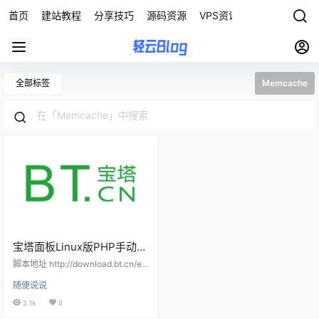
首页
建站教程
分享技巧
源码资源
VPS资讯
全部标签
Memcache
宝塔面板Linux版PHP手动安
装扩展脚本？
脚本地址 http://download.bt.cn/ex
t/ext.sh 支持的扩展 ionCube、Me
随便说说
mcached、Memcache、Opcach
e、 Xcache 、APC、 ImageMagic
2.1k
0
k 、fileinfo 、Redis php7.1支持的