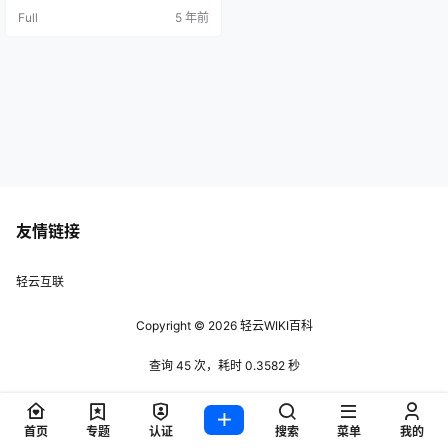
扩展 Memcached、memcache、o
Full
5 年前
pcache、imagemagick、fileinfo、
redis 进入ssh 输入以下指令…
友情链接
轻云互联
Copyright © 2026
轻云WIKI百科
查询 45 次，耗时 0.3582 秒
首页
专题
认证
搜索
菜单
我的