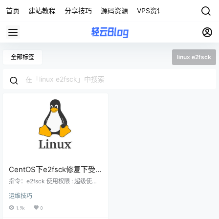
首页
建站教程
分享技巧
源码资源
VPS资讯
全部标签
linux e2fsck
CentOS下e2fsck修复下受
损的硬盘文件命令详解
指令：e2fsck 使用权限 : 超级使用
者 使用方式 : e2fsck [-pacnydfvF
运维技巧
V] [-b superblock] [-B blocksize]
[-l|-L bad_blocks_file] [-C fd] devi
1.9k
0
ce 说明 ： 检查使用 Linux ext2 档