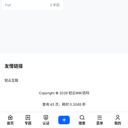
案系统的 partition 是否正常工作 参
Full
5 年前
数 ： device ： 预备检查的硬盘 par
tition，例如…
友情链接
轻云互联
Copyright © 2026
轻云WIKI百科
查询 45 次，耗时 0.3065 秒
首页
专题
认证
搜索
菜单
我的