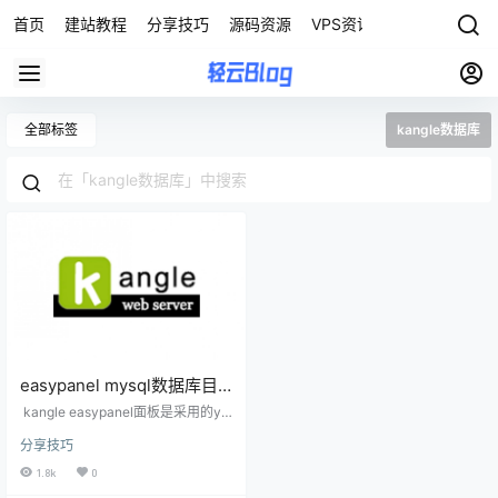
首页
建站教程
分享技巧
源码资源
VPS资讯
全部标签
kangle数据库
easypanel mysql数据库目
录移动到/home目录
kangle easypanel面板是采用的yu
m安装的mysq，mysql数据库目录
分享技巧
位置在/var/lib/mysql, 根目录一般会
很少不够用，那么我们现在移动至/h
1.8k
0
ome/mysqldata目录,如果是首次安