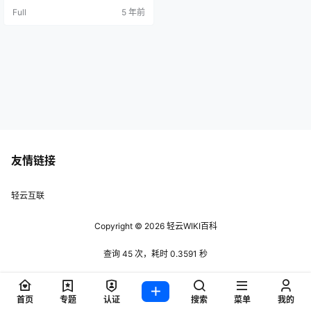
装后注意先初始化好mysql,也就是
Full
5 年前
说一定要在kangle面板里把mysql的
root密码设置好，再进行操作；这样
做可以使其更安全，重装系统也不
涉及到数据，防止出现问题数据丢
失。 更新…
友情链接
轻云互联
Copyright © 2026
轻云WIKI百科
查询 45 次，耗时 0.3591 秒
首页
专题
认证
搜索
菜单
我的