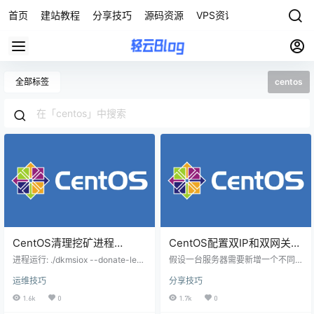
首页
建站教程
分享技巧
源码资源
VPS资讯
全部标签
centos
CentOS清理挖矿进程
CentOS配置双IP和双网关方
dkmsiox
法
进程运行: ./dkmsiox --donate-leve
假设一台服务器需要新增一个不同
l 1 -o 127.0.0.1:11337 -u wo0 -a r
段的IP，很少接触多IP+网关的情
运维技巧
分享技巧
x/0 -k -B 查看 11337 端口的监听进
况，发现直接配置两个ip上去是不能
程： ss -tulnp | grep 11337 lsof -i :
同时使用的，可使用此方法解决 操
1.6k
0
1.7k
0
11337 如果发现异常进程（如 ./dk
作系统：centos 7.9正在用的IP1: 19