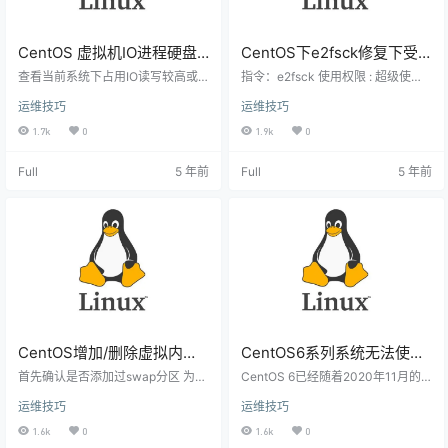
CentOS 虚拟机IO进程硬盘
CentOS下e2fsck修复下受
读写查看指令
损的硬盘文件命令详解
查看当前系统下占用IO读写较高或
指令：e2fsck 使用权限 : 超级使用
较少的进程 yum install iotop -y 直
者 使用方式 : e2fsck [-pacnydfvF
运维技巧
运维技巧
接执行 iotop 命令，然后看下图的显
V] [-b superblock] [-B blocksize]
示，查看那个进程的读写，找出进
[-l|-L bad_blocks_file] [-C fd] devi
1.7k
0
1.9k
0
程 应用场景可监控宿主机下IO读写
ce 说明 ： 检查使用 Linux ext2 档
性能较高的KVM虚拟机进程，方便
案系统的 partition 是否正常工作 参
Full
5 年前
Full
5 年前
管理查找。
数 ： device ： 预备检查的硬盘 par
tition，例如…
CentOS增加/删除虚拟内存
CentOS6系列系统无法使用
SWAP
YUM解决办法
首先确认是否添加过swap分区 为了
CentOS 6已经随着2020年11月的
防止出现任何以外，请先看一下内
结束进入了EOL（Reaches End of
运维技巧
运维技巧
存中是否已经有swap: free -m 一般
Life），不过有一些老设备依然需要
情况下运行命令后会出现如下的内
支持，CentOS官方也给这些还不想
1.6k
0
1.6k
0
容: total used free shared buffers c
把CentOS 6扔进垃圾堆的用户保留