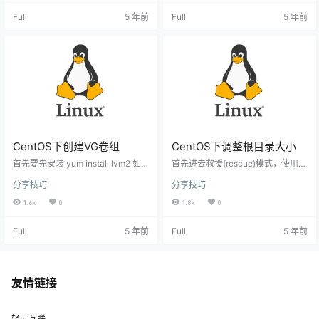
ached Mem: 1840 1614 226 15 36
了最后一个版本的镜像，只是这个
Full
5 年前
Full
5 年前
1340 -/+ buffers/cache: 238 1602
镜像不会再有更新了 官方便在12月2
Swap: 0 0 0 如果你看到 Swap 分
日正式将CentOS 6相关的软件源移
区中是0的话…
出了官方源，随之而来逐级镜像也
会陆续将其删除。 不过有一些老设
备依然需要维持在当前系统，Cen
t…
CentOS下创建VG卷组
CentOS下调整根目录大小
首先要先安装 yum install lvm2 如
首先进去救援(rescue)模式，使用fd
果安装则无视就好 创建PV卷: [root
isk -l查看现有分区状况: Disk /dev/
分享技巧
分享技巧
@server ~]# pvcreate /dev/vda3
vda: 1 TiB, 1099511627776 bytes,
Physical volume "/dev/vda3" suc
2147483648 sectors Units: sector
1.6k
0
1.8k
0
cessfully created. 创建VG卷组 [ro
s of 1 * 512 = 512 bytes Sector siz
ot@server ~]# vgcreate -s 32M V
e (logical/physical): 512 bytes / 51
Full
5 年前
Full
5 年前
olGroup01 /dev/vda3 Vo…
2 bytes I/O size …
友情链接
轻云互联