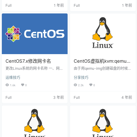
msiox），记录其 PID 并检查： ls -l
2.168.100.100 / Gateway: 192.168.
Full
1 年前
Full
1 年前
a /proc/<PID>/exe # 查看真实路…
100.1 / NETMASK: 255.255.255.0
需新增的IP2: 192.168.200.200 / G
ateway: 192.168.200…
CentOS7.x修改网卡名
CentOS虚拟机kvm:qemu-
kvm的qcow2磁盘的压缩
更改Linux系统的网卡名称 一、网卡
由于用qemu-img创建磁盘的时候，
配置文件名称重命名为eth0 (也可以
设置的值过大，不小心试了一个磁
运维技巧
分享技巧
改为其他名称) [root@susubing ~]#
盘整理软件，结果，磁盘镜像一下
ifconfig ens33: flags=4163 mtu 15
子变得好大好大 压缩办法： qemu-i
1.6k
0
2.2k
0
00 inet 192.168.10.11 netmask 25
mg convert -c -O qcow2 /dev/sh
5.255.255.0 broadcast 192.168.10.
m/win.qcow2 /home/soft/kvm/ocr.
Full
3 年前
Full
4 年前
255 inet6 fe80::250:56ff:fe29:ea…
qcow2 其中ocr.qcow2 是你的目标
镜像 压缩完后，体积小下来了，而
且再用磁盘分析工具一看，碎片为
2％，之前是15％ 压缩办法2：…