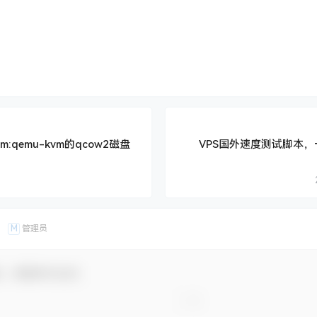
m:qemu-kvm的qcow2磁盘
VPS国外速度测试脚本
M
管理员
友，感谢参与互动！