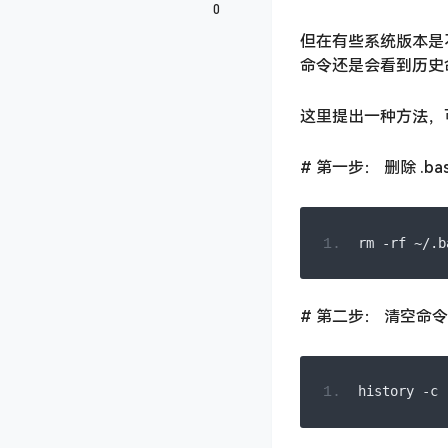
0
但在有些系统版本是不会
命令还是会看到历史
这里提出一种方法，
# 第一步： 删除 .bash
rm 
-
rf 
~/.
b
# 第二步： 清空命
history 
-
c